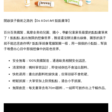
開啟孩子藝術之路的【Do A Dot Art! 點點畫筆】
百分百美國製，風靡全美幼兒園、國小，學齡兒童家長最愛的點點畫筆來
了！點點點...點出無限的想像世界，難道還沒辦法畫出線條、圖形的孩子
就不能恣意創作嗎? 點點筆就像電腦製圖一樣，用一個個的小點點，幫孩
子堆疊出心目中那個想像中的彩色世界。
安全無毒：100%美國製造，通過歐美相關安全認證。
清潔簡便：獨特筆管設計，即使傾倒也不會溢出顏料。
快乾易用：畫出的顏料乾燥快速，但筆頭卻不會乾硬。
輕鬆抓握：大筆管加上防滑點點，適合小手抓握。
無限創意：每支畫筆含有70ml顏料，一組即可創作出上千幅作品。