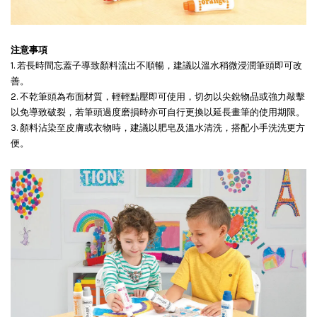
注意事項
1. 若長時間忘蓋子導致顏料流出不順暢，建議以溫水稍微浸潤筆頭即可改
善。
2. 不乾筆頭為布面材質，輕輕點壓即可使用，切勿以尖銳物品或強力敲擊
以免導致破裂，若筆頭過度磨損時亦可自行更換以延長畫筆的使用期限。
3. 顏料沾染至皮膚或衣物時，建議以肥皂及溫水清洗，搭配小手洗洗更方
便。