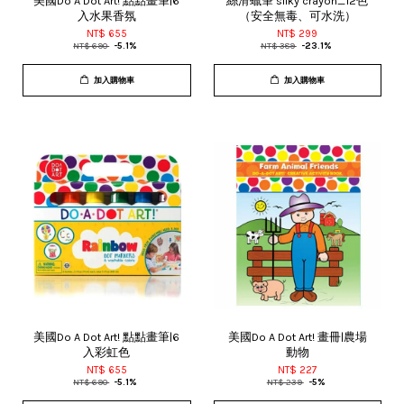
美國Do A Dot Art! 點點畫筆|6
絲滑蠟筆 silky crayon_12色
入水果香氛
（安全無毒、可水洗）
NT$ 655
NT$ 299
NT$ 690
-5.1%
NT$ 389
-23.1%
加入購物車
加入購物車
美國Do A Dot Art! 點點畫筆|6
美國Do A Dot Art! 畫冊|農場
入彩虹色
動物
NT$ 655
NT$ 227
NT$ 690
-5.1%
NT$ 239
-5%