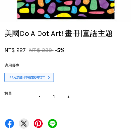
美國Do A Dot Art! 畫冊|童謠主題
NT$ 227
NT$ 239
-5%
適用優惠
99元加購日本桃雪紗布方巾
數量
-
+