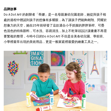
品牌故事
Do A Dot Art! 的創辦者「蒂娜」是一名母親兼幼兒園老師，她從與孩子相
處的過程中體認到孩子的想像有多耀眼，為了讓孩子們能夠翱翔、閃耀於
想像力的天空，她在25年前研發了這款適合小手抓握的胖胖筆桿、可疊
色混色的特殊顏料，可水洗、容易清洗，加上不乾筆頭設計讓畫畫不再需
要繁複的整理，今時今日的Do A Dot Art! 不但是全美各幼兒園、學前班、
小學裡最常出現的美術用品，更是一般家庭裡最愛的繪畫工具之一。