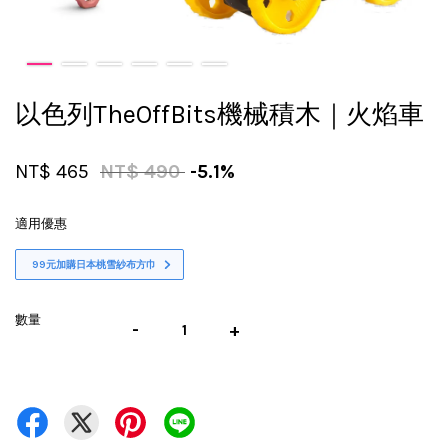
以色列TheOffBits機械積木｜火焰車
NT$ 465
NT$ 490
-5.1%
適用優惠
99元加購日本桃雪紗布方巾
數量
-
+