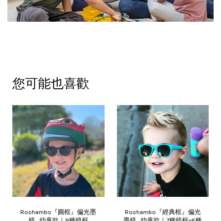
您可能也喜歡
Roshambo『圓框』偏光墨
Roshambo『經典框』偏光
鏡_幼童款｜9種鏡框
墨鏡_幼童款｜7種鏡框x6種